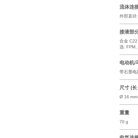
流体连
外部直径 
接液部
合金 C22 
选: FPM,
电动机/
带石墨电
尺寸 (长 
Ø 16 mm
重量
70 g
电气连