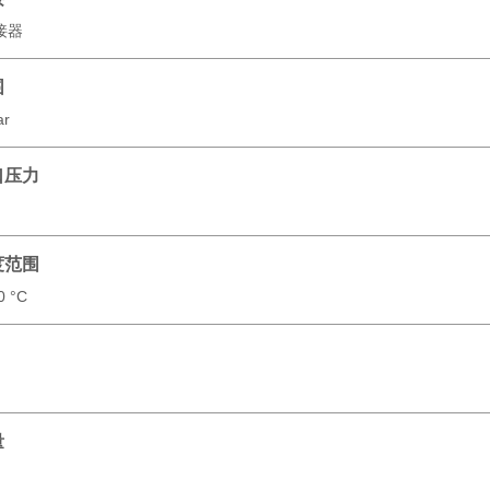
连接器
围
ar
口压力
度范围
60 °C
量