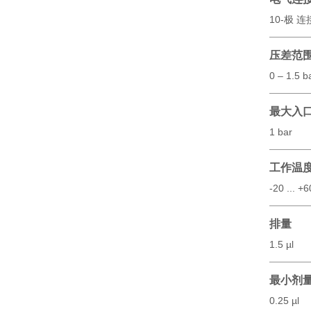
10-极 
压差范
0 – 1.5 b
最大入
1 bar
工作温
-20 ... +
排量
1.5 µl
最小剂
0.25 µl