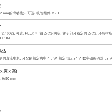
接
2 mm的滑动接头 可选:
岐管组件 M2.1
分
(2.4602), 可选: PEEK™; 轴 ZrO
2
-陶瓷; 转子部分稳定的 ZrO
2
, 环氧树脂
 EPDM
马达
刷的直流电机,
分配的额定功率
4.5 W,
额定电压
24 V,
数字磁编码器
32 
x 宽 x 高)
, 长90 mm
接