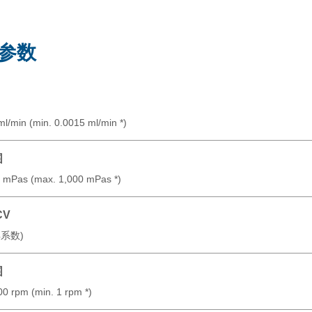
参数
ml/min (min. 0.0015 ml/min *)
围
0 mPas (max. 1,000 mPas *)
CV
异系数)
围
0 rpm (min. 1 rpm *)