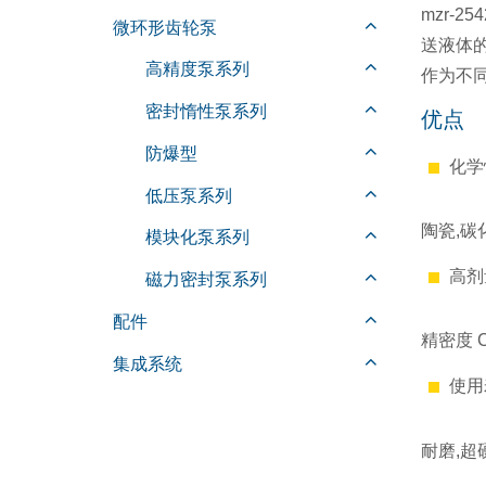
mzr-
微环形齿轮泵
送液体的
高精度泵系列
作为不
密封惰性泵系列
优点
防爆型
化学
低压泵系列
陶瓷,碳化
模块化泵系列
高剂
磁力密封泵系列
配件
精密度 CV
集成系统
使用
耐磨,超