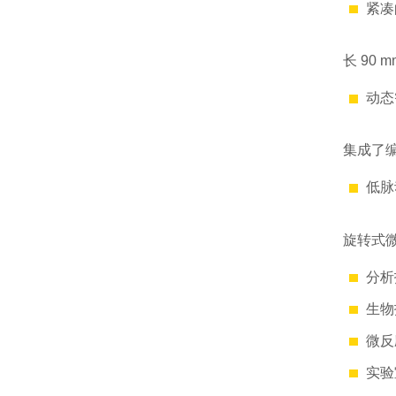
紧凑
长 90 m
动态
集成了
低脉
旋转式微
分析
生物
微反
实验