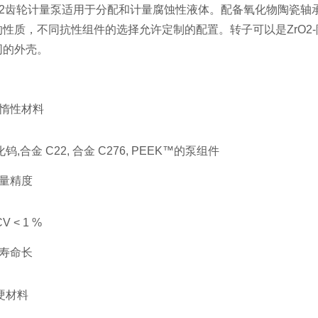
2542齿轮计量泵适用于分配和计量腐蚀性液体。配备氧化物陶瓷
性质，不同抗性组件的选择允许定制的配置。转子可以是ZrO2-
同的外壳。
惰性材料
钨,合金 C22, 合金 C276, PEEK™的泵组件
量精度
 < 1 %
寿命长
硬材料