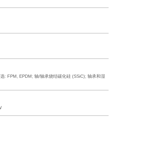
可选: FPM, EPDM;
轴/轴承烧结碳化硅
(SSiC);
轴承和湿
W