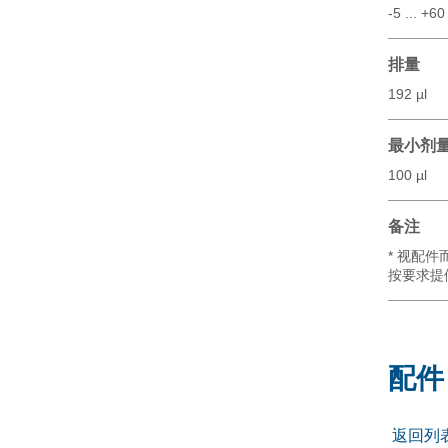
-5 ... +60
排量
192 µl
最小剂
100 µl
备注
* 视配件
按要求提
配件
返回列