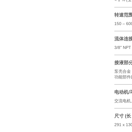
转速范
150 – 60
流体连
3/8" NP
接液部
泵壳合金
功能部件
电动机/
交流电机, I
尺寸 (长 
291 x 13