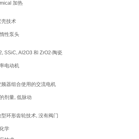
rmical 加热
双壳技术
惰性泵头
, SSiC, Al2O3 和 ZrO2-陶瓷
率电动机
变频器组合使用的交流电机
的剂量, 低脉动
型环形齿轮技术, 没有阀门
化学