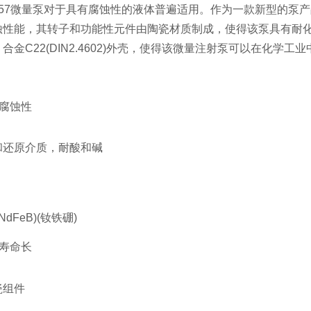
11557微量泵对于具有腐蚀性的液体普遍适用。作为一款新型的
蚀性能，其转子和功能性元件由陶瓷材质制成，使得该泵具有耐化
合金C22(DIN2.4602)外壳，使得该微量注射泵可以在化学
腐蚀性
和还原介质，耐酸和碱
NdFeB)(钕铁硼)
寿命长
瓷组件