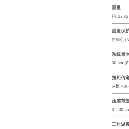
重量
约. 12 kg
温度保
热触点 (N
系统最
60 bar (8
扭矩传
6-极 Nd
压差范
0 – 30 b
工作温