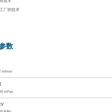
应技术
工厂的技术
参数
2 ml/min
围
000 mPas
CV
(变异系数)