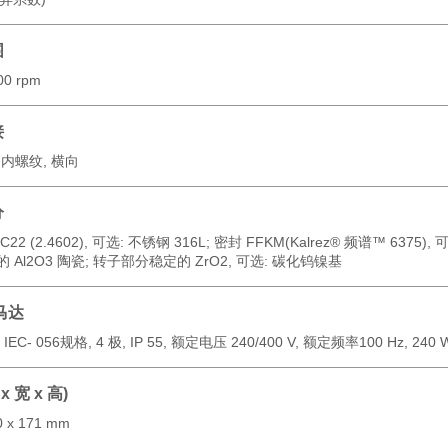
围
00 rpm
接
T
内螺纹, 横向
分
C22 (2.4602),
可选: 不锈钢 316L; 密封 FFKM
(Kalrez® 频谱™ 6375), 
的
Al
2
O
3
陶瓷
;
转子部分稳定的
ZrO
2
,
可选: 碳化钨镍基
马达
EC- 056规格, 4 极, IP 55, 额定电压 240/400 V, 额定频率100 Hz, 240 
x 宽 x 高)
0 x 171 mm