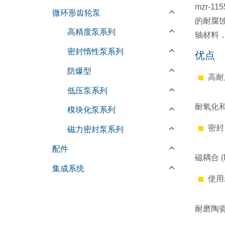
mzr-
微环形齿轮泵
的耐腐
高精度泵系列
轴材料，
密封惰性泵系列
优点
防爆型
高耐
低压泵系列
耐氧化
模块化泵系列
密封
磁力密封泵系列
配件
磁耦合 (
集成系统
使用
耐磨陶