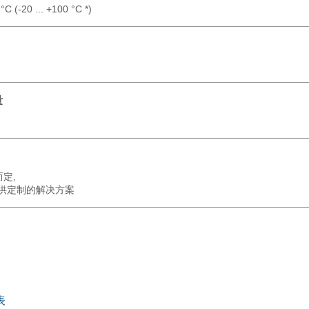
 °C (-20 ... +100 °C *)
量
而定,
供定制的解决方案
表