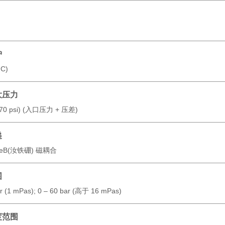
护
C)
大压力
70 psi) (
入口压力 + 压差
)
递
FeB(汝铁硼) 磁耦合
围
ar (1 mPas); 0 – 60 bar (高于 16 mPas)
度范围