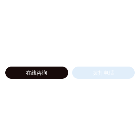
在线咨询
拨打电话
彗诺HNPM中国总代理——佛山翁开尔
Copyright © 2026 佛山市翁开尔贸易有限公司 版权所有