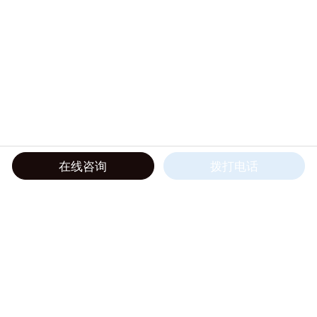
在线咨询
拨打电话
彗诺HNPM中国总代理——佛山翁开尔
Copyright © 2026 佛山市翁开尔贸易有限公司 版权所有